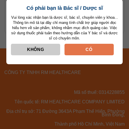
MEYERVIR
AMPERISON
Có phải bạn là Bác sĩ / Dược sĩ
AF
0,5
VIÊM GAN B
VIÊM GAN B
Vui lòng xác nhận bạn là dược sĩ, bác sĩ, chuyên viên y khoa...
Thông tin mô tả tại đây chỉ mang tính chất trợ giúp người đọc
hiểu hơn về sản phẩm, không nhằm mục đích quảng cáo. Việc
sử dụng thuốc phải tuân theo hướng dẫn của Y bác sĩ và dược
sĩ có chuyên môn.
KHÔNG
CÓ
CÔNG TY TNHH RM HEALTHCARE
Mã số thuế: 0314228855
Tên quốc tế: RM HEALTHCARE COMPANY LIMITED
Địa chỉ trụ sở: 71 Đường 3643A Phạm Thế Hiển, Phường
Bình Đông,
Thành phố Hồ Chí Minh, Việt Nam